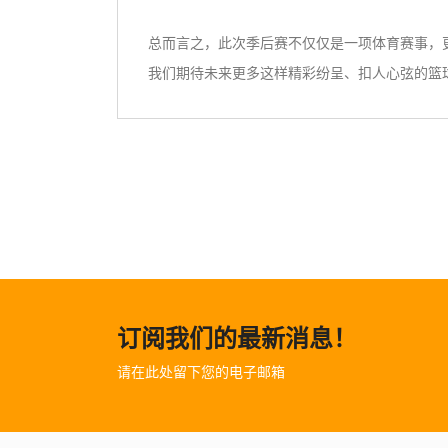
总而言之，此次季后赛不仅仅是一项体育赛事，
我们期待未来更多这样精彩纷呈、扣人心弦的篮
订阅我们的最新消息！
请在此处留下您的电子邮箱