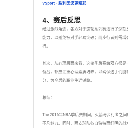
VSport - 胜利因您更精彩
4、赛后反思
经过激烈角逐，各方对于这轮系列赛进行了深刻
能力，以避免被对手轻易突破；而步行者则需增
行。
其次，从心理层面来看，这轮季后赛给双方都是
备战，都应注重心理素质培养，以确保选手们能
分，为今后的职业生涯铺路。
总结：
The 2016年NBA季后赛期间，火箭与步
不凡魅力。同时，两支球队各自独特而鲜明的战