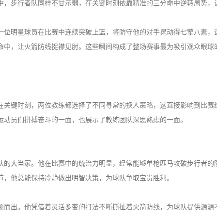
中，步行者队同样不甘示弱，在关键时刻依靠精准的三分命中逆转局势，
一位明星球员在比赛中连续突破上篮，将防守他的对手晃动得七荤八素，
命中，让火箭防线捉襟见肘。这些瞬间构成了整场赛事最为吸引观众眼球
在关键时刻，两位教练都选择了不同寻常的换人策略，这直接影响到比赛
运动员们拼搏奋斗的一面，也展示了教练团队深思熟虑的一面。
队的大当家。他在比赛中的统治力明显，经常能够单枪匹马攻破步行者的
节，他总能保持冷静做出明智决策，为球队争取宝贵胜利。
颖而出。他凭借着灵活多变的打法不断撕扯着火箭防线，为球队提供源源