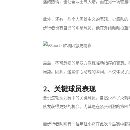
迷的热情，也让全队士气大增。而在另一场较量
此外，还有一些个人英雄主义的表现。火箭队的
步行者也有自己的明星球员，他在外线频频投篮
最后，不可忽视的是双方教练临场指挥的智慧。
局势。因此，这些惊心动魄的瞬间，不仅体现了
2、关键球员表现
要说这轮系列赛中的关键球员，自然少不了火箭
队友获得更好的机会。尤其是在紧张刺激的第四
而步行者队则有一位年轻小将在此次季后赛中脱