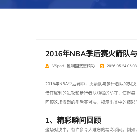
2016年NBA季后赛火箭
VSport - 胜利因您更精彩
2026-05-24 06:08
2016年NBA季后赛中，火箭队与步行者队的
借其犀利的进攻和步行者队顽强的防守，使得每
回顾这场激烈的季后赛对决，揭示出其中的精彩
1、精彩瞬间回顾
这场对决中，有许多令人难忘的精彩瞬间。例如