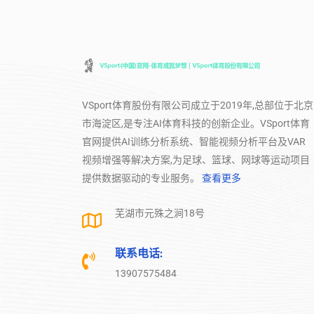
VSport体育股份有限公司成立于2019年,总部位于北京
2026-08-05
市海淀区,是专注AI体育科技的创新企业。VSport体育
CBA广厦与浙江激战回顾赛
官网提供AI训练分析系统、智能视频分析平台及VAR
深度分析精彩瞬间一网打尽
视频增强等解决方案,为足球、篮球、网球等运动项目
提供数据驱动的专业服务。
查看更多
芜湖市元殊之涧18号
2026-08-01
CBA山东队与天津队经典对
联系电话:
回顾精彩瞬间与赛场亮点深
解析
13907575484