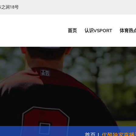
元殊之涧18号
首页
认识VSPORT
体育热
首页
优酷独家直播