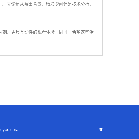
同。无论是从赛事背景、精彩瞬间还是技术分析，
深刻、更具互动性的观看体验。同时，希望这些活