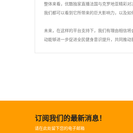
整体来看，优酷独家直播法国与克罗地亚精彩对
我们都可以看到它所带来的巨大影响力，以及如
未来，在这样的平台支持下，我们有理由相信将
动能够进一步促进全民健身意识提升，共同推动
订阅我们的最新消息！
请在此处留下您的电子邮箱