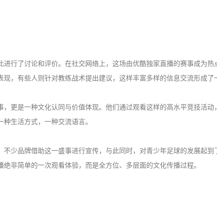
此进行了讨论和评价。在社交网络上，这场由优酷独家直播的赛事成为热
表现，有些人则针对教练战术提出建议，这样丰富多样的信息交流形成了
事，更是一种文化认同与价值体现。他们通过观看这样的高水平竞技活动
一种生活方式，一种交流语言。
。不少品牌借助这一盛事进行宣传，与此同时，对青少年足球的发展起到
播绝非简单的一次观看体验，而是全方位、多层面的文化传播过程。