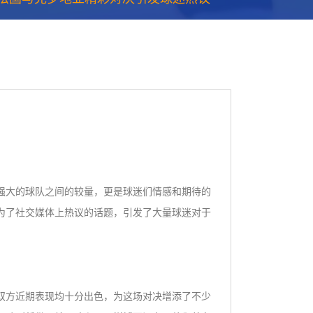
强大的球队之间的较量，更是球迷们情感和期待的
为了社交媒体上热议的话题，引发了大量球迷对于
双方近期表现均十分出色，为这场对决增添了不少