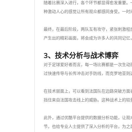
随着比赛深入进行，各个环节都显得愈发重要。
种激动人心的感觉让所有观众都感同身受。一时
最终，在最后阶段，两队互有攻守，紧张刺激程
产生出的精彩画面，将会成为许多人的共同记忆
3、技术分析与战术博弈
对于足球爱好者而言，每一场比赛都是一次生动
过快速传导与长传冲击对手防线，而克罗地亚则
在技术层面上，可以看到法国队在边路突破方面
挡住来自法国攻击线上的威胁。这种战术上的较
此外，通过优酷平台提供的数据分析功能，让观
节，也给专业人士提供了深入分析的平台，为之