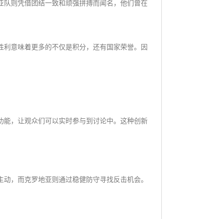
亚队则凭借团结一致和顽强拼搏而闻名，他们曾在
胜利意味着更多的不仅是积分，还有国家荣誉。因
功能，让观众们可以实时参与到讨论中。这种创新
主动，而克罗地亚则通过稳健防守寻找反击机会。