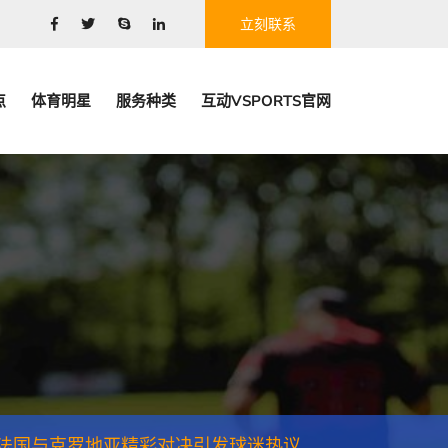
立刻联系
点
体育明星
服务种类
互动VSPORTS官网
法国与克罗地亚精彩对决引发球迷热议