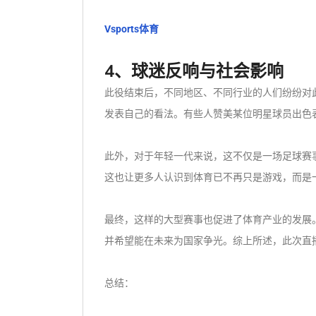
Vsports体育
4、球迷反响与社会影响
此役结束后，不同地区、不同行业的人们纷纷对
发表自己的看法。有些人赞美某位明星球员出色
此外，对于年轻一代来说，这不仅是一场足球赛
这也让更多人认识到体育已不再只是游戏，而是
最终，这样的大型赛事也促进了体育产业的发展
并希望能在未来为国家争光。综上所述，此次直
总结：