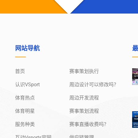
网站导航
首页
赛事策划执行
2026-08-05
后
CBA广厦与浙江激战回顾赛后
认识VSport
周边设计可以修改吗？
深度分析精彩瞬间一网打尽
体育热点
周边开发流程
体育明星
赛事策划流程
2026-08-01
决
CBA山东队与天津队经典对决
服务种类
赛事直播收费吗？
度
回顾精彩瞬间与赛场亮点深度
互动Vsports官网
供应链管理