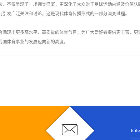
决，不仅呈现了一场视觉盛宴，更深化了大众对于足球运动内涵及价值认
何引发广泛关注和讨论，这是现代体育传播形式的一部分演变过程。
会涌现出更多高水平、高质量的体育节目，为广大爱好者提供更丰富、更
我国体育事业的发展迈向新的高度。