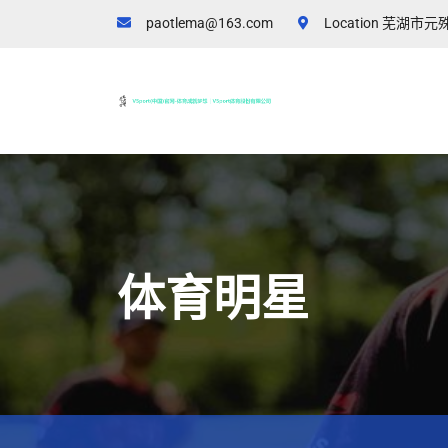
paotlema@163.com
Location 芜湖市
体育明星