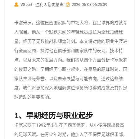
VSport - 胜利因您更精彩
2026-06-03 06:25:39
卡塞米罗，这位巴西国家队的中场大将，在足球界的成就令
人瞩目。他从一个默默无闻的年轻球员成长为全球顶级球
星，经历了无数挑战和辉煌时刻。本文将对他的职业生涯进
行全面回顾，探讨他在俱乐部和国家队中的表现、技术特
点，以及未来的发展方向。我们将从四个方面分析卡塞米罗
的传奇之路：早期经历与职业起步、在皇马的巅峰时刻、国
家队生涯与荣誉、以及未来展望与可能去向。通过这些维
度，我们将更加深入地理解这位球员所取得的成就及其对足
球运动的重要影响。
1、早期经历与职业起步
卡塞米罗于1992年出生在巴西圣保罗，从小便展现出极高
的足球天赋。在青少年时期，他加入了圣保罗足球俱乐部，