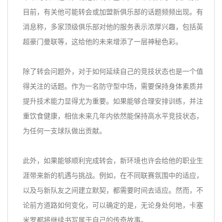
目前，有关他可能转会或加盟新俱乐部的话题频频出现。有
消息称，多家顶级俱乐部对他的服务表示浓厚兴趣，包括英
超豪门曼联等，这给他的未来增添了一层神秘色彩。
除了转会问题外，对于如何延续自己的竞技状态也是一个值
得关注的话题。作为一名防守型中场，需要保持身体素质并
提升技术能力显得尤为重要。如果能够合理安排训练，并注
重饮食健康，相信未来几年内依然能保持高水平竞技状态，
为任何一支球队做出贡献。
此外，如果能够顺利完成转会，新环境也许会给他的职业生
涯带来新的机遇与挑战。例如，在不同联赛氛围中的适应，
以及与新队友之间建立默契，都需要时间去适应。然而，不
论前方道路如何变化，可以确定的是，无论身处何地，卡塞
米罗都将继续书写属于自己的传奇故事。