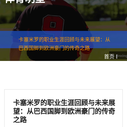
卡塞米罗的职业生涯回顾与未来展望：从
巴西国脚到欧洲豪门的传奇之路
首页
卡塞米罗的职业生涯回顾与未来展
望：从巴西国脚到欧洲豪门的传奇
之路