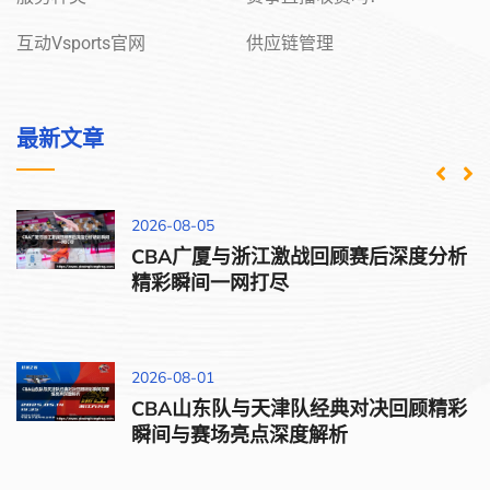
互动Vsports官网
供应链管理
最新文章
2026-08-05
CBA广厦与浙江激战回顾赛后深度分析
精彩瞬间一网打尽
2026-08-01
CBA山东队与天津队经典对决回顾精彩
瞬间与赛场亮点深度解析