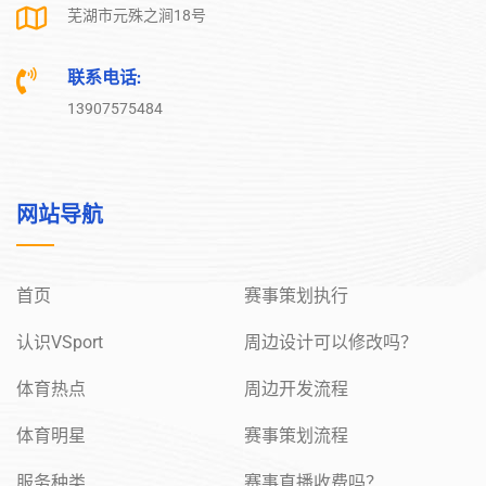
芜湖市元殊之涧18号
联系电话:
13907575484
网站导航
首页
赛事策划执行
认识VSport
周边设计可以修改吗？
体育热点
周边开发流程
体育明星
赛事策划流程
服务种类
赛事直播收费吗？