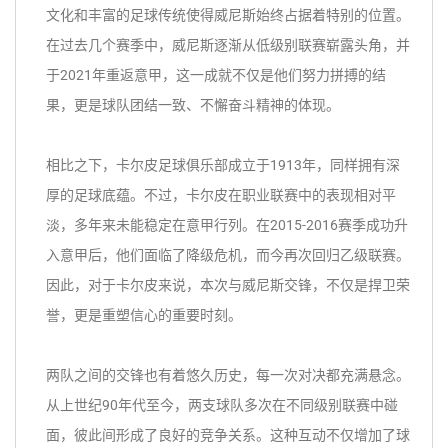
文化和丰富的足球传统使得威尼斯始终占据着特别的位置。
在过去几个赛季中，威尼斯逐渐从低级别联赛崭露头角，并
于2021年重返意甲，这一成就不仅是他们努力拼搏的结
果，更是球队团结一致、不懈奋斗精神的体现。
相比之下，卡尔皮足球俱乐部成立于1913年，同样拥有深
厚的足球底蕴。不过，卡尔皮在职业联赛中的表现相对平
淡，多年来未能稳定在意甲行列。在2015-2016赛季成功升
入意甲后，他们面临了降级危机，而今再次回归乙级联赛。
因此，对于卡尔皮来说，本次与威尼斯交锋，不仅是捍卫荣
誉，更是重塑信心的重要时刻。
两队之间的交锋也有着悠久历史，每一次对决都充满悬念。
从上世纪90年代至今，两支球队多次在不同级别联赛中碰
面，彼此间形成了良好的竞争关系。这种互动不仅增加了球