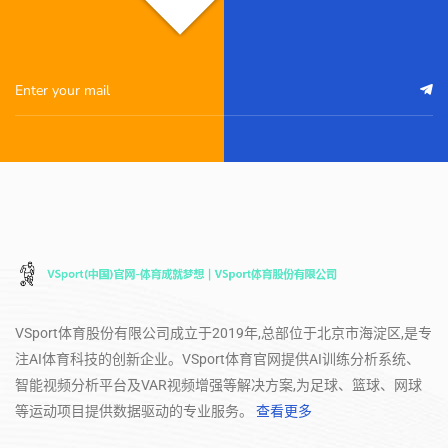
VSport体育股份有限公司成立于2019年,总部位于北京市海淀区,是专
注AI体育科技的创新企业。VSport体育官网提供AI训练分析系统、
智能视频分析平台及VAR视频增强等解决方案,为足球、篮球、网球
等运动项目提供数据驱动的专业服务。
查看更多