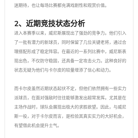
迷期待，也让每场比赛都充满戏剧性和观赏价值。
2、近期竞技状态分析
进入本赛季以来，威尼斯展现出了强劲的竞争力。他们引入
了一批有潜力的新球员，同时保留了几位关键老将，通过合
理搭配形成了稳定阵容。在最近的一系列比赛中，威尼斯表
现出色，不仅防守稳固，还具备一定攻击火力。这种良好的
状态无疑为他们与卡尔皮的较量增添了信心和动力。
而卡尔皮虽然近期状态起伏不定，但他们依然拥有一些实力
派球员，在面对强敌时往往能够激发出超常发挥。尤其是在
主场作战时，球队会展现出极大的求胜欲望。因此，与威尼
斯一役，对于卡尔皮而言，是检验其真实实力的大好机会，
有望借此机会提升士气。