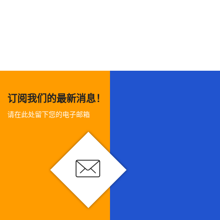
订阅我们的最新消息！
请在此处留下您的电子邮箱