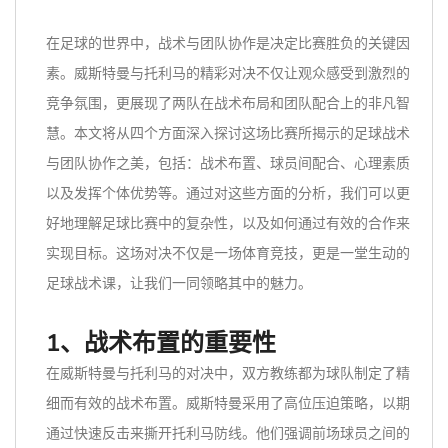
在足球的世界中，战术与团队协作是决定比赛胜负的关键因
素。威斯特曼与托利马的精彩对决不仅让观众感受到激烈的
竞争氛围，更展现了两队在战术布局和团队配合上的非凡智
慧。本文将从四个方面深入探讨这场比赛所揭示的足球战术
与团队协作之美，包括：战术布置、球员间配合、心理素质
以及发挥个体优势等。通过对这些方面的分析，我们可以更
好地理解足球比赛中的复杂性，以及如何通过有效的合作来
实现目标。这场对决不仅是一场体育竞技，更是一堂生动的
足球战术课，让我们一同领略其中的魅力。
1、战术布置的重要性
在威斯特曼与托利马的对决中，双方教练都为球队制定了精
细而有效的战术布置。威斯特曼采用了高位压迫策略，以期
通过快速反击来撕开托利马防线。他们强调前场球员之间的