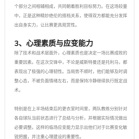
个部分之间相辅相成，共同朝着胜利目标努力。在这场较量
中，正是这种精妙绝伦的搭档关系，使得双方都能充分发挥
出自身实力，让比赛更具观赏性。
3、心理素质与应变能力
除了技术和战术层面外，心理素质也是决定一场比赛成败的
重要因素。在这次交锋中，不论是威斯特曼还是托利马，都
表现出了极强的心理韧性。当局势不顺时，他们能够及时调
整心态，不被负面情绪左右，而是保持冷静继续执行既定战
术。
特别是在上半场结束后的更衣室时间里，两队教练分别针对
各自球队当前状态进行了总结与分析，并根据实际情况做出
必要调整。这样的临场应变能力显示出他们对于比赛变化敏
锐把握，并注重心理建设的重要性。