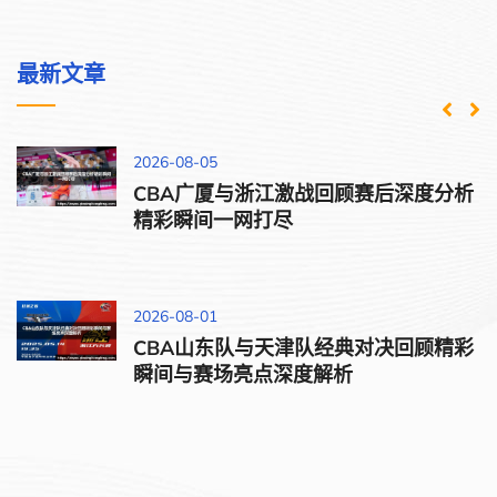
最新文章
2026-08-05
CBA广厦与浙江激战回顾赛后深度分析
精彩瞬间一网打尽
2026-08-01
CBA山东队与天津队经典对决回顾精彩
瞬间与赛场亮点深度解析