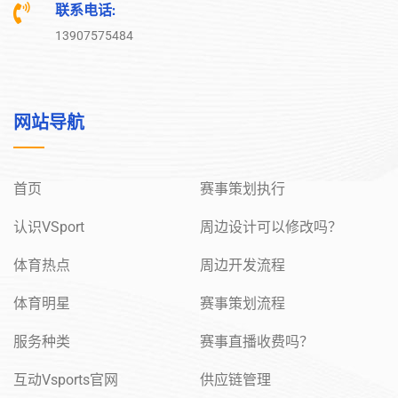
联系电话:
13907575484
网站导航
首页
赛事策划执行
认识VSport
周边设计可以修改吗？
体育热点
周边开发流程
体育明星
赛事策划流程
服务种类
赛事直播收费吗？
互动Vsports官网
供应链管理