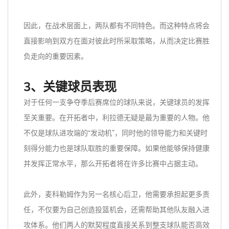
因此，在战术层面上，两队都有不同特色。而这种特点将会
直接影响到双方在面对彼此时所采取策略，从而决定比赛胜
负走向的重要因素。
3、关键球员表现
对于任何一支争夺季后赛席位的球队来说，关键球员的发挥
至关重要。在开拓者中，利拉德无疑是最为重要的人物。他
不仅是球队进攻端的“发动机”，同时他的领导能力和关键时
刻得分能力也是球队取胜的重要保障。如果他能够保持健康
并发挥正常水平，那么开拓者将在许多比赛中占据主动。
此外，麦科勒姆作为另一名核心后卫，他需要承担起更多责
任，不仅要为自己创造投篮机会，还需帮助其他队友融入进
攻体系。他们两人的默契程度直接关系到整支球队能否高效