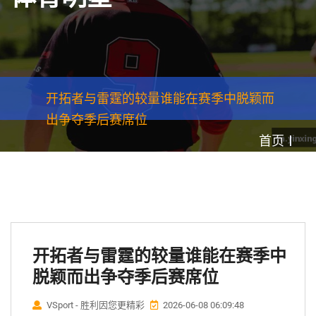
开拓者与雷霆的较量谁能在赛季中脱颖而
出争夺季后赛席位
首页
开拓者与雷霆的较量谁能在赛季中
脱颖而出争夺季后赛席位
VSport - 胜利因您更精彩
2026-06-08 06:09:48