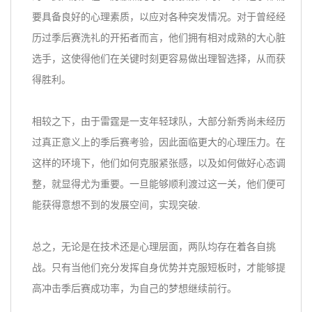
要具备良好的心理素质，以应对各种突发情况。对于曾经经
历过季后赛洗礼的开拓者而言，他们拥有相对成熟的大心脏
选手，这使得他们在关键时刻更容易做出理智选择，从而获
得胜利。
相较之下，由于雷霆是一支年轻球队，大部分新秀尚未经历
过真正意义上的季后赛考验，因此面临更大的心理压力。在
这样的环境下，他们如何克服紧张感，以及如何做好心态调
整，就显得尤为重要。一旦能够顺利渡过这一关，他们便可
能获得意想不到的发展空间，实现突破.
总之，无论是在技术还是心理层面，两队均存在着各自挑
战。只有当他们充分发挥自身优势并克服短板时，才能够提
高冲击季后赛成功率，为自己的梦想继续前行。