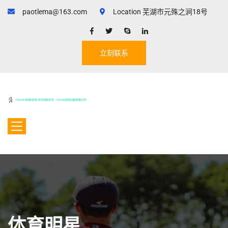
paotlema@163.com
Location 芜湖市元殊之涧18号
立刻联系
体育明星