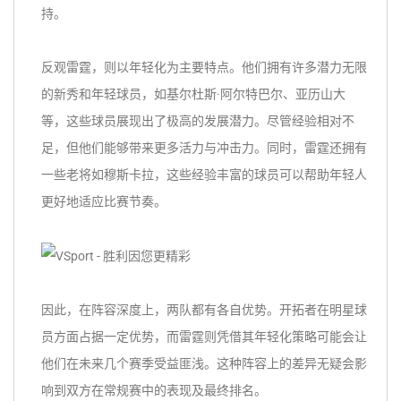
持。
反观雷霆，则以年轻化为主要特点。他们拥有许多潜力无限
的新秀和年轻球员，如基尔杜斯·阿尔特巴尔、亚历山大
等，这些球员展现出了极高的发展潜力。尽管经验相对不
足，但他们能够带来更多活力与冲击力。同时，雷霆还拥有
一些老将如穆斯卡拉，这些经验丰富的球员可以帮助年轻人
更好地适应比赛节奏。
因此，在阵容深度上，两队都有各自优势。开拓者在明星球
员方面占据一定优势，而雷霆则凭借其年轻化策略可能会让
他们在未来几个赛季受益匪浅。这种阵容上的差异无疑会影
响到双方在常规赛中的表现及最终排名。