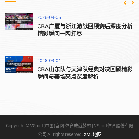
2026-08-05
CBA广厦与浙江激战回顾赛后深度分析
精彩瞬间一网打尽
2026-08-01
CBA山东队与天津队经典对决回顾精彩
瞬间与赛场亮点深度解析
Copyright © VSport(中国)官网-体育成就梦想 | VSport体育股份有限
公司 All rights reserved.
XML地图