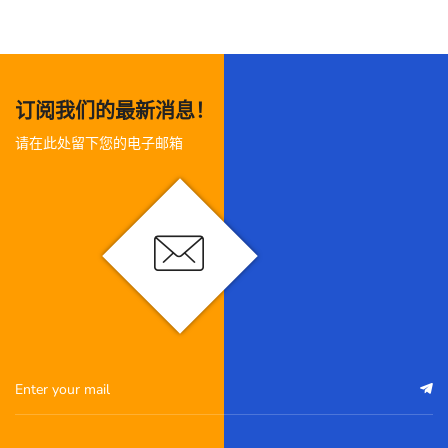
订阅我们的最新消息！
请在此处留下您的电子邮箱