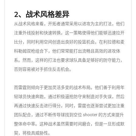
2、战术风格差异
从战术风格来看，开拓者通常采用以进攻为主的打法，他们
注重外线投射和快速转换。这一策略使得他们能够迅速拉开
比分，同时利用空间创造出良好的投篮机会。在利拉德和麦
科勒姆双枪组合下，他们常常能打出流畅且高效的进攻体
系。然而，这样的打法也要求球队具备足够好的防守能力，
否则容易被对手抓住反击机会。
而雷霆则倾向于更加灵活多变的战术布局。他们善于利用年
轻球员快速奔跑，通过积极逼抢防守来制造对手失误，然后
再通过快速反击进行得分。同时，雷霆也逐渐尝试更加注重
团队配合，通过不断传导球找到空位 shooter 的方式来提升
整体命中率。这种战术虽然需要时间磨合，但是一旦形成默
契，将极具威胁性。