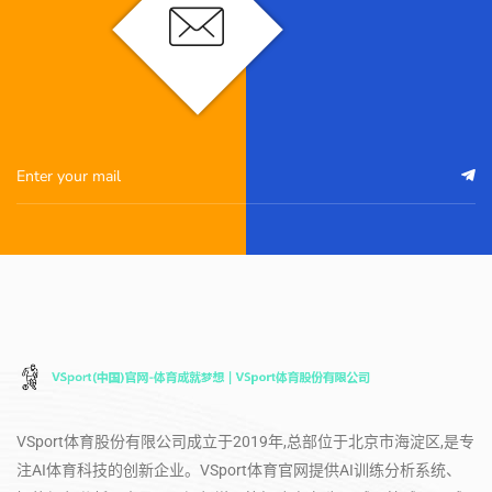
VSport体育股份有限公司成立于2019年,总部位于北京市海淀区,是专
注AI体育科技的创新企业。VSport体育官网提供AI训练分析系统、