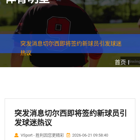
突发消息切尔西即将签约新球员引发球迷
热议
首页
突发消息切尔西即将签约新球员引
发球迷热议
VSport - 胜利因您更精彩
2026-06-21 09:58:40