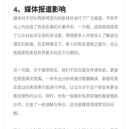
4、媒体报道影响
媒体对于切尔西即将签约的新球员进行了广泛报道，不同平
台上均出现了有关此事的大量评论。一方面，这些报道提高
了公众对此次交易的关注度，使得更多人开始深入了解这位
潜在的新援。在这种情况下，新人的知名度随之提升，也让
他感受到来自外界更大的压力与期待。
另一方面，对于媒体而言，他们不仅仅是在传递信息，更是
在塑造舆论氛围。一些专业分析师通过数据解读、新援背景
及其过往表现等方面进行评估，让公众对于这个转会有更全
面且理性的认识。同时，也有一些娱乐性质较强的报道借机
炒作，引发了一些误解与争议，这也是媒体领域常见的问
题。