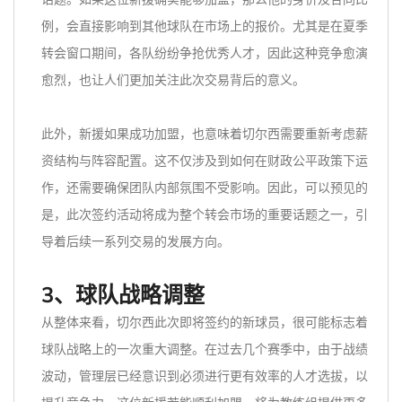
例，会直接影响到其他球队在市场上的报价。尤其是在夏季
转会窗口期间，各队纷纷争抢优秀人才，因此这种竞争愈演
愈烈，也让人们更加关注此次交易背后的意义。
此外，新援如果成功加盟，也意味着切尔西需要重新考虑薪
资结构与阵容配置。这不仅涉及到如何在财政公平政策下运
作，还需要确保团队内部氛围不受影响。因此，可以预见的
是，此次签约活动将成为整个转会市场的重要话题之一，引
导着后续一系列交易的发展方向。
3、球队战略调整
从整体来看，切尔西此次即将签约的新球员，很可能标志着
球队战略上的一次重大调整。在过去几个赛季中，由于战绩
波动，管理层已经意识到必须进行更有效率的人才选拔，以