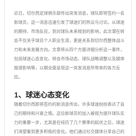
近日，切尔西足球俱乐部传出突发消息，球队即将签约一名
新球员，这一消息迅速引发了球迷们的热议与讨论。从球迷
的期待、市场反应，到对球队未来规划的影响，此次潜在转
会不仅关乎球员个人职业生涯，更是关系到切尔西整体战斗
力和未来发展方向。文章将从四个方面详细分析这一事件，
包括球迷心态变化、转会市场动态、球队战略调整以及媒体
报道影响等，以期全面呈现这一突发消息所带来的各方反
应。
1、球迷心态变化
随着切尔西即将签约的新消息传出，许多球迷纷纷表达了自
己的期待和兴奋之情。这位新球员的加入被视为提升球队实
力的重要一步，尤其是在经历了几个赛季的起伏之后，球迷
们渴望看到更多积极的变化。他们通过社交媒体分享自己的