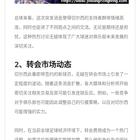
总体来看，这次突发消息使得切尔西的支持者群体情绪高
涨，同时也促进了不同观点之间的交流。无论是期待还是担
忧，这种热烈讨论无疑体现了广大球迷对俱乐部未来发展的
深切关注。
2、转会市场动态
切尔西此番即将签约的新球员，无疑在转会市场上引发了一
定程度的波动。随着这条消息扩散，各大媒体和分析师开始
密切关注相关交易及其可能引发连锁反应。例如，一些竞争
对手俱乐部也可能因此调整自己的引援策略，以应对切尔西
可能增强的实力。
同时，在当前全球足球经济环境下，转会费用成为一个热门
话题。如果这位新援确实能够加盟，那么他的身价及合同比