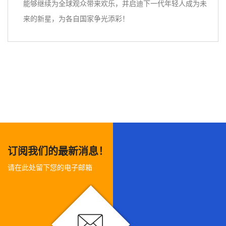
能够继续为全球观众带来欢乐，并启迪下一代年轻人成为未
来的新星，为各自国家争光添彩！
订阅我们的最新消息！
请在此处留下您的电子邮箱