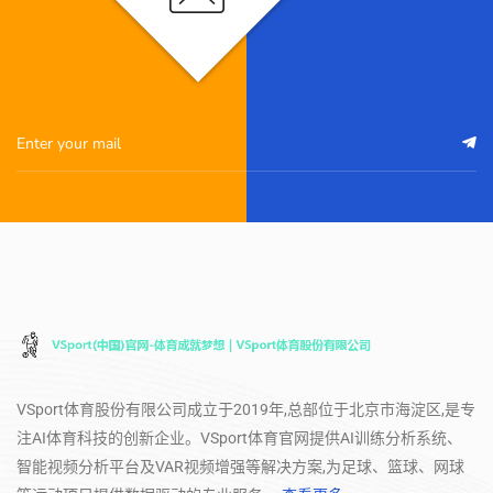
VSport体育股份有限公司成立于2019年,总部位于北京市海淀区,是专
注AI体育科技的创新企业。VSport体育官网提供AI训练分析系统、
智能视频分析平台及VAR视频增强等解决方案,为足球、篮球、网球