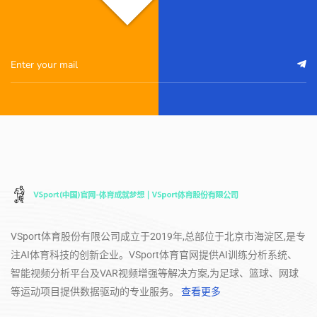
VSport体育股份有限公司成立于2019年,总部位于北京市海淀区,是专
注AI体育科技的创新企业。VSport体育官网提供AI训练分析系统、
智能视频分析平台及VAR视频增强等解决方案,为足球、篮球、网球
等运动项目提供数据驱动的专业服务。
查看更多