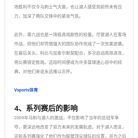
场胜利不仅令马刺士气大振，也让湖人感受到前所未有压
力，加深了两队交锋中的紧张气氛。
此外，第六战也是一场极具戏剧性的较量。尽管湖人在客场
作战，但他们却凭借强大的团队协作完成了一次完美逆袭。
在最后关头，科比与加索尔默契配合，多次启动高效进攻，
将比赛锁定胜局。这段时间便成为许多篮球迷心目中的经
典，对他们来说永远难以忘怀。
Vsports体育
4、系列赛后的影响
2009年马刺与湖人的激战，不仅影响了当年的总冠军争
夺，更深远地改变了双方未来的发展轨迹。对于湖人而言，
这轮系列赛强化了他们作为联盟顶尖球队的位置，并为之后