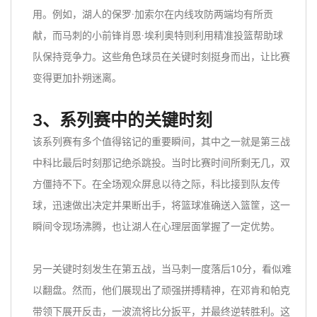
用。例如，湖人的保罗·加索尔在内线攻防两端均有所贡
献，而马刺的小前锋肖恩·埃利奥特则利用精准投篮帮助球
队保持竞争力。这些角色球员在关键时刻挺身而出，让比赛
变得更加扑朔迷离。
3、系列赛中的关键时刻
该系列赛有多个值得铭记的重要瞬间，其中之一就是第三战
中科比最后时刻那记绝杀跳投。当时比赛时间所剩无几，双
方僵持不下。在全场观众屏息以待之际，科比接到队友传
球，迅速做出决定并果断出手，将篮球准确送入篮筐，这一
瞬间令现场沸腾，也让湖人在心理层面掌握了一定优势。
另一关键时刻发生在第五战，当马刺一度落后10分，看似难
以翻盘。然而，他们展现出了顽强拼搏精神，在邓肯和帕克
带领下展开反击，一波流将比分扳平，并最终逆转胜利。这