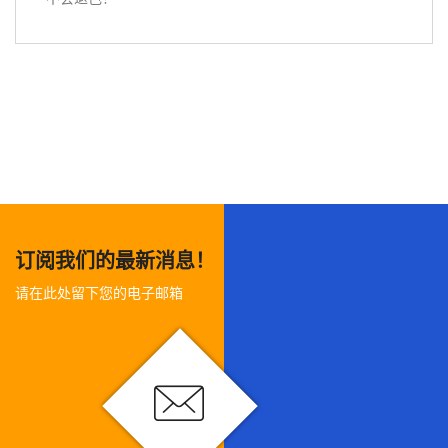
订阅我们的最新消息！
请在此处留下您的电子邮箱