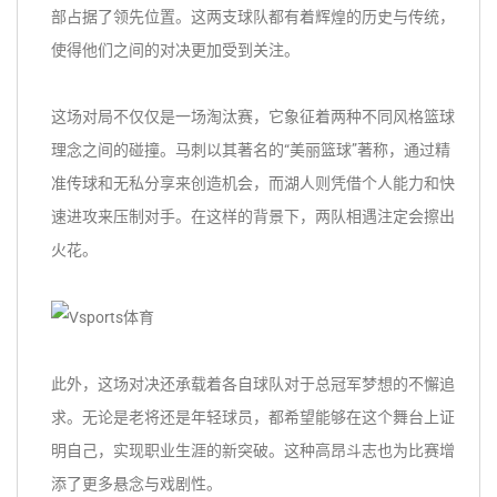
部占据了领先位置。这两支球队都有着辉煌的历史与传统，
使得他们之间的对决更加受到关注。
这场对局不仅仅是一场淘汰赛，它象征着两种不同风格篮球
理念之间的碰撞。马刺以其著名的“美丽篮球”著称，通过精
准传球和无私分享来创造机会，而湖人则凭借个人能力和快
速进攻来压制对手。在这样的背景下，两队相遇注定会擦出
火花。
此外，这场对决还承载着各自球队对于总冠军梦想的不懈追
求。无论是老将还是年轻球员，都希望能够在这个舞台上证
明自己，实现职业生涯的新突破。这种高昂斗志也为比赛增
添了更多悬念与戏剧性。