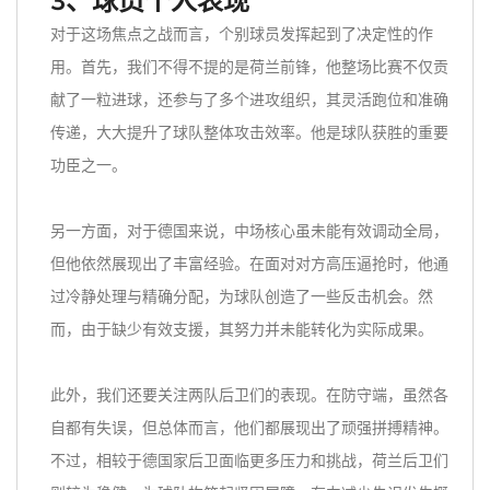
3、球员个人表现
对于这场焦点之战而言，个别球员发挥起到了决定性的作
用。首先，我们不得不提的是荷兰前锋，他整场比赛不仅贡
献了一粒进球，还参与了多个进攻组织，其灵活跑位和准确
传递，大大提升了球队整体攻击效率。他是球队获胜的重要
功臣之一。
另一方面，对于德国来说，中场核心虽未能有效调动全局，
但他依然展现出了丰富经验。在面对对方高压逼抢时，他通
过冷静处理与精确分配，为球队创造了一些反击机会。然
而，由于缺少有效支援，其努力并未能转化为实际成果。
此外，我们还要关注两队后卫们的表现。在防守端，虽然各
自都有失误，但总体而言，他们都展现出了顽强拼搏精神。
不过，相较于德国家后卫面临更多压力和挑战，荷兰后卫们