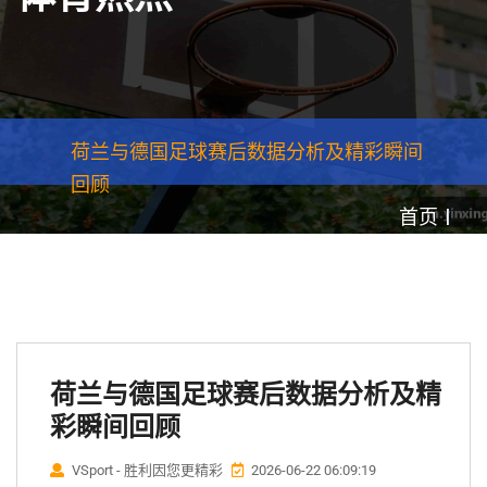
荷兰与德国足球赛后数据分析及精彩瞬间
回顾
首页
荷兰与德国足球赛后数据分析及精
彩瞬间回顾
VSport - 胜利因您更精彩
2026-06-22 06:09:19