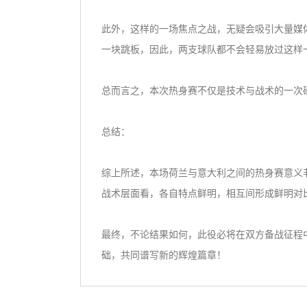
此外，这样的一场焦点之战，无疑会吸引大量媒
一块跳板，因此，两支球队都不会轻易放过这样
总而言之，本次热身赛不仅是技术与战术的一次
总结：
综上所述，本场荷兰与意大利之间的热身赛意义
战术层面看，各自特点鲜明，相互间形成鲜明对
最终，不论结果如何，此役必将在双方备战征程
础，共同谱写新的辉煌篇章！