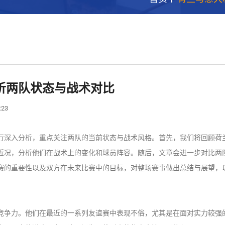
析两队状态与战术对比
:23
行深入分析，重点关注两队的当前状态与战术风格。首先，我们将回顾荷
近况，分析他们在战术上的变化和球员阵容。随后，文章会进一步对比两
赛的重要性以及双方在未来比赛中的目标，对整场赛事做出总结与展望，
竞争力。他们在最近的一系列友谊赛中表现不俗，尤其是在面对实力较强