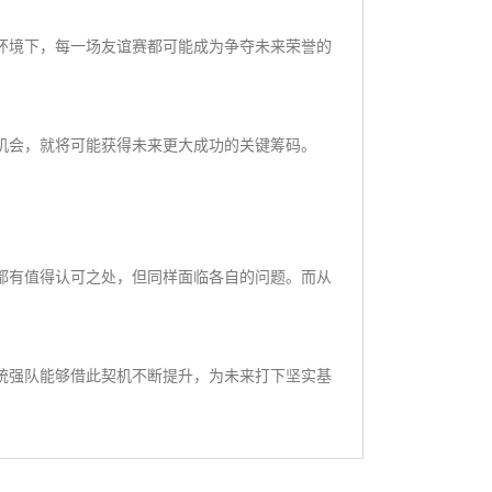
环境下，每一场友谊赛都可能成为争夺未来荣誉的
机会，就将可能获得未来更大成功的关键筹码。
都有值得认可之处，但同样面临各自的问题。而从
统强队能够借此契机不断提升，为未来打下坚实基