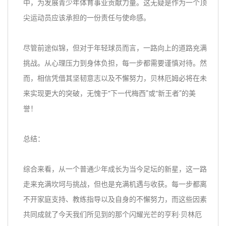
中，为发展青少年体育事业贡献力量。这无疑是作为一个顶
尖运动员应该承担的一份责任与使命感。
尽管前途似锦，但对于年轻球员而言，一路向上的道路充满
挑战。从心理压力到身体负担，每一步都需要谨慎对待。然
而，相信凭借其坚韧意志以及不懈努力，贝林厄姆必将在未
来实现更大的突破，无愧于“下一代梅西”或“新王者”的美
誉！
总结：
综合来看，从一个普通少年成长为当今足坛的新星，这一路
走来充满坎坷与挑战，但也是充满机遇与收获。每一步都离
不开家庭支持、教练指导以及自身的不懈努力，而这些因素
共同成就了今天我们所见到的那个闪耀光芒的亨利·贝林厄