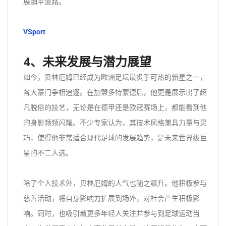
展铺平道路。
VSport
4、未来发展与潜力展望
如今，贝林厄姆已经成为欧洲足坛最炙手可热的新星之一，
各大豪门争相追逐。在加盟多特蒙德后，他更是展示出了超
凡脱俗的技艺，无论是在德甲还是欧冠赛场上，都能看到他
的身影频频闪耀。不少专家认为，其技术风格兼具力量与灵
巧，使得他非常适合现代足球的发展趋势，是未来世界级巨
星的不二人选。
除了个人技术外，贝林厄姆的人气也随之飙升。他积极参与
慈善活动，将自身影响力扩展到场外，对社会产生积极影
响。同时，也吸引着更多年轻人关注并参与到足球运动当