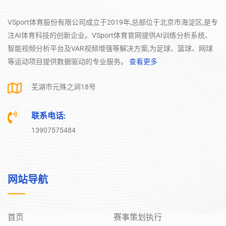
VSport体育股份有限公司成立于2019年,总部位于北京市海淀区,是专
注AI体育科技的创新企业。VSport体育官网提供AI训练分析系统、
智能视频分析平台及VAR视频增强等解决方案,为足球、篮球、网球
等运动项目提供数据驱动的专业服务。
查看更多
芜湖市元殊之涧18号
联系电话:
13907575484
网站导航
首页
赛事策划执行