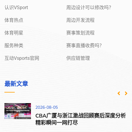
认识VSport
周边设计可以修改吗？
体育热点
周边开发流程
体育明星
赛事策划流程
服务种类
赛事直播收费吗？
互动Vsports官网
供应链管理
最新文章
2026-08-05
CBA广厦与浙江激战回顾赛后深度分析
精彩瞬间一网打尽