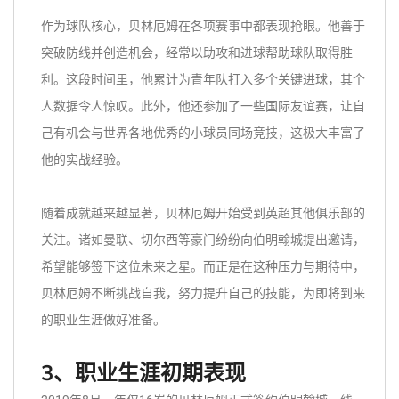
作为球队核心，贝林厄姆在各项赛事中都表现抢眼。他善于
突破防线并创造机会，经常以助攻和进球帮助球队取得胜
利。这段时间里，他累计为青年队打入多个关键进球，其个
人数据令人惊叹。此外，他还参加了一些国际友谊赛，让自
己有机会与世界各地优秀的小球员同场竞技，这极大丰富了
他的实战经验。
随着成就越来越显著，贝林厄姆开始受到英超其他俱乐部的
关注。诸如曼联、切尔西等豪门纷纷向伯明翰城提出邀请，
希望能够签下这位未来之星。而正是在这种压力与期待中，
贝林厄姆不断挑战自我，努力提升自己的技能，为即将到来
的职业生涯做好准备。
3、职业生涯初期表现