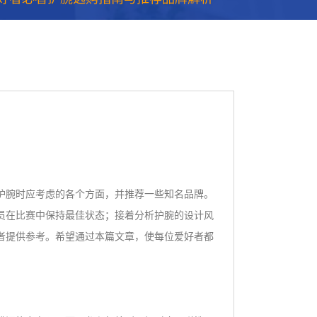
护腕时应考虑的各个方面，并推荐一些知名品牌。
员在比赛中保持最佳状态；接着分析护腕的设计风
者提供参考。希望通过本篇文章，使每位爱好者都