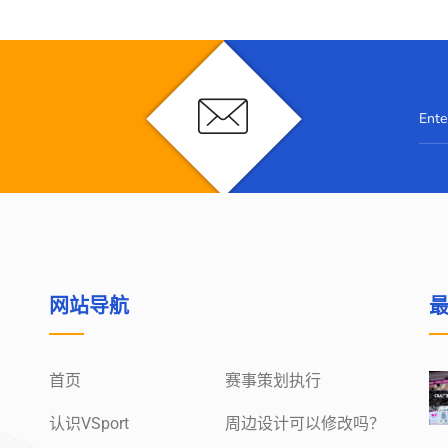
网站导航
首页
赛事策划执行
2026-08-05
后
CBA广厦与浙江激战回顾赛后
认识VSport
周边设计可以修改吗？
深度分析精彩瞬间一网打尽