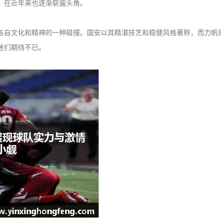
，在近年来也逐渐崭露头角。
各自文化和精神的一种碰撞。国安以其精湛技艺和稳健风格著称，而力帆
迷们期待不已。