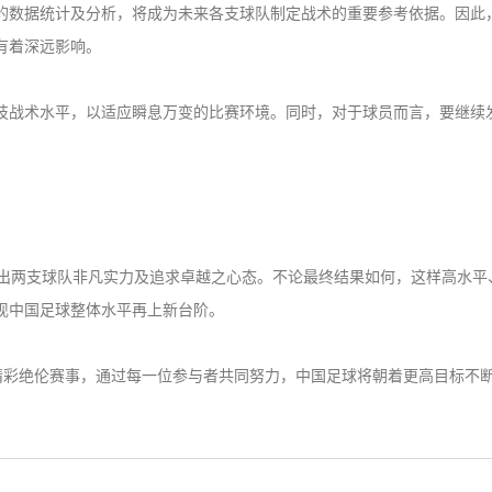
的数据统计及分析，将成为未来各支球队制定战术的重要参考依据。因此
有着深远影响。
技战术水平，以适应瞬息万变的比赛环境。同时，对于球员而言，要继续
现出两支球队非凡实力及追求卓越之心态。不论最终结果如何，这样高水平
现中国足球整体水平再上新台阶。
精彩绝伦赛事，通过每一位参与者共同努力，中国足球将朝着更高目标不