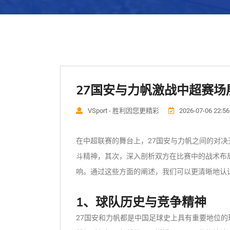
27国安与力帆激战中超赛
VSport - 胜利因您更精彩
2026-07-06 22:56
在中超联赛的舞台上，27国安与力帆之间的对
斗精神，其次，深入剖析双方在比赛中的战术布
响。通过这些方面的阐述，我们可以更清晰地认
1、球队历史与竞争精神
27国安和力帆都是中国足球史上具有重要地位