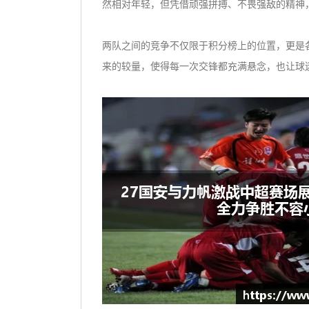
然相对年轻，但凭借顽强拼搏、不畏强敌的精神
两队之间的竞争不仅限于积分榜上的位置，更是
来的较量，使得每一次交锋都充满悬念，也让球