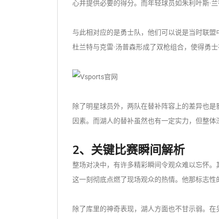
心并提供必要的得分。而年轻球员如朱利叶斯·
与此相对应的是勇士队，他们可以说是当时联盟
杜兰特与克雷·汤普森形成了双枪组合，使得勇
除了明星球员外，两队在替补阵容上的差异也是
因素。而湖人的替补虽然也有一定实力，但整体
2、关键比赛瞬间解析
整场对决中，有许多精彩瞬间令观众难以忘怀。
这一刻彻底点燃了现场观众的热情。他那标志性
除了库里的神奇表现，湖人方面也不甘示弱。在