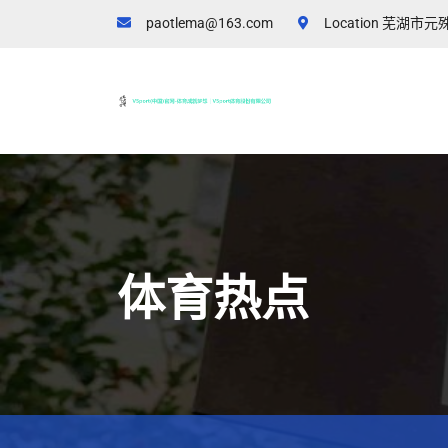
paotlema@163.com
Location 芜湖市
体育热点