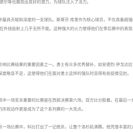
兰德尔等也展现出良好的潜力，为球队注入了活力。
中最具天赋和深度的一支球队。斯蒂芬·库里作为核心球员，不仅具备超强
士在外线投射上几乎无所不能。这种强大的火力使得他们在季后赛中的表现
影响比赛结果的重要因素之一。勇士有众多优秀替补，如安德烈·伊戈达拉
深度略显不足，这使得他们在面对勇士这样的强队时显得有些捉襟见肘。
其中一场至关重要的比赛是在西部决赛第六场，双方比分胶着。在最后一
的庆祝动作更是成为了这个系列赛的一大亮点。
另一场比赛中，科比打出了一记绝杀，让整个洛杉矶沸腾。他凭借丰富的