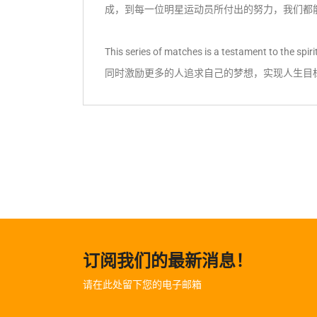
成，到每一位明星运动员所付出的努力，我们都
This series of matches is a testament 
同时激励更多的人追求自己的梦想，实现人生目
订阅我们的最新消息！
请在此处留下您的电子邮箱