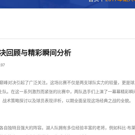
对决回顾与精彩瞬间分析
:37
赛的巅峰对决引起了广泛关注。这场比赛不仅是两支球队实力的较量，更是
士队。在这一系列激烈而紧张的比赛中，两队选手们上演了一幕幕精彩瞬
、战术策略探讨以及球员表现评析，以期全面呈现这场经典之战的全貌。
了各自独特且强大的阵容。湖人队拥有多位经验丰富的老将，例如科比·布