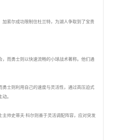
，加索尔成功限制住杜兰特，为湖人争取到了宝贵
会，而勇士则以快速流畅的小球战术著称。他们通
而勇士则利用自己的速度与灵活性，通过高压迫式
主动。
士主帅史蒂夫·科尔则善于灵活调配阵容，应对突发