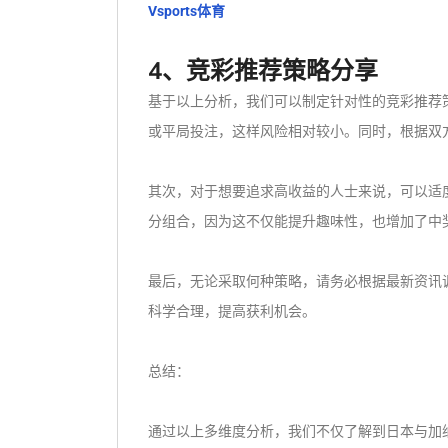
Vsports体育
4、竞彩推荐策略分享
基于以上分析，我们可以制定针对性的竞彩推荐
或平局投注，这样风险相对较小。同时，根据双
其次，对于想要追求高收益的人士来说，可以适度
分组合，因为这不仅能提升趣味性，也增加了中
最后，无论采取何种策略，请务必根据最新资讯
科学合理，提高获利机会。
总结：
通过以上多维度分析，我们不仅了解到日本与加