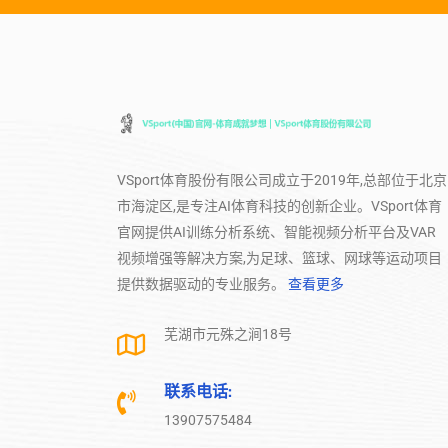
VSport体育股份有限公司成立于2019年,总部位于北京
2026-08-05
市海淀区,是专注AI体育科技的创新企业。VSport体育
CBA广厦与浙江激战回顾赛
官网提供AI训练分析系统、智能视频分析平台及VAR
深度分析精彩瞬间一网打尽
视频增强等解决方案,为足球、篮球、网球等运动项目
提供数据驱动的专业服务。
查看更多
芜湖市元殊之涧18号
2026-08-01
CBA山东队与天津队经典对
联系电话:
回顾精彩瞬间与赛场亮点深
解析
13907575484