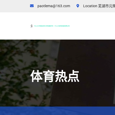
paotlema@163.com
Location 芜湖市
体育热点