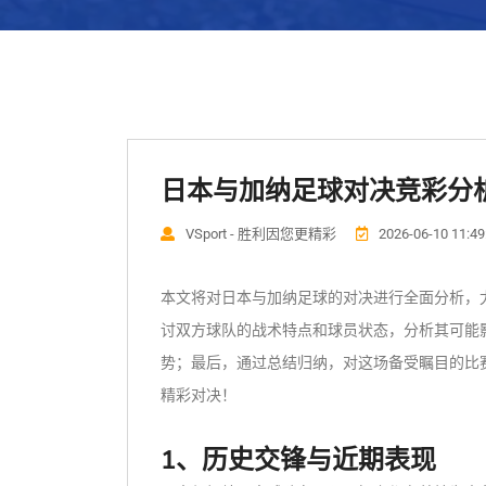
日本与加纳足球对决竞彩分
VSport - 胜利因您更精彩
2026-06-10 11:49
本文将对日本与加纳足球的对决进行全面分析，
讨双方球队的战术特点和球员状态，分析其可能
势；最后，通过总结归纳，对这场备受瞩目的比
精彩对决！
1、历史交锋与近期表现