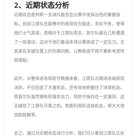
2、近期状态分析
近期状态是判断一支球队能否在比赛中发挥出色的重要指
标。目前江原队在联赛中的表现较为稳定，多轮不败，使得
他们士气高涨。而相对于江原队而言，首尔队最近几轮遭遇
了一些波动，这对于他们备战本场比赛造成了一定压力。尤
其是在关键位置上的伤病问题，让教练组不得不重新考虑阵
容搭配。
此外，从整体进攻和防守数据来看，江原队近期进攻端表现
活跃，不仅创造了大量机会，还有效地把握住了进球机会。
而首尔队虽然拥有较强攻击力，但防守端存在一定漏洞，这
无疑给了江原队可乘之机。若能利用好这些机会，将大大增
加取胜概率。
总之，通过对近期状态进行分析，我们可以看到江原队正处