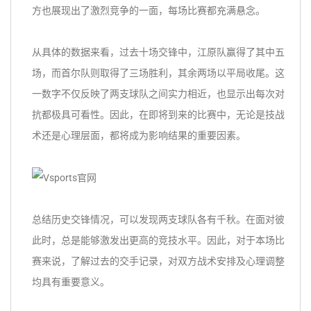
方也展现出了激烈竞争的一面，每场比赛都充满悬念。
从具体的数据来看，过去十场交锋中，江原队赢得了其中五
场，而首尔队则取得了三场胜利，其余两场以平局收尾。这
一数字不仅反映了两支球队之间实力相近，也显示出每次对
抗都极具可看性。因此，在即将到来的比赛中，无论是技战
术还是心理层面，都将成为影响结果的重要因素。
总结历史交锋情况，可以发现两支球队各有千秋。在面对彼
此时，总是能够激发出更高的竞技水平。因此，对于本场比
赛来说，了解过去的交手记录，对双方战术安排及心理调整
均具有重要意义。