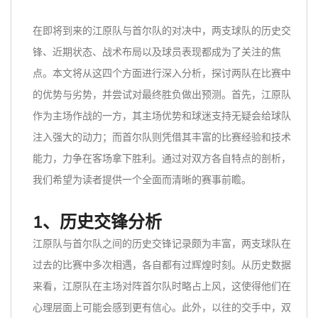
在即将到来的江原队与首尔队的对决中，两支球队的历史交
锋、近期状态、战术布局以及球员表现都成为了关注的焦
点。本文将从这四个方面进行深入分析，探讨两队在比赛中
的优势与劣势，并尝试对最终胜负做出预测。首先，江原队
作为主场作战的一方，其主场优势和球迷支持无疑会给球队
注入强大的动力；而首尔队则凭借其丰富的比赛经验和技术
能力，力争在客场拿下胜利。通过对双方各自特点的剖析，
我们希望为读者提供一个全面而清晰的赛事前瞻。
1、历史交锋分析
江原队与首尔队之间的历史交锋记录颇为丰富，两支球队在
过去的比赛中多次相遇，各自都有过辉煌时刻。从历史数据
来看，江原队在主场对阵首尔队时略占上风，这使得他们在
心理层面上可能会感到更有信心。此外，以往的交手中，双