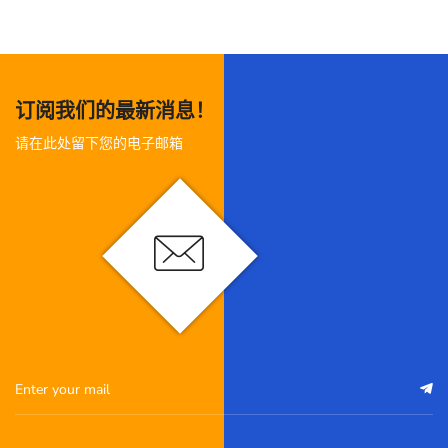
订阅我们的最新消息！
请在此处留下您的电子邮箱