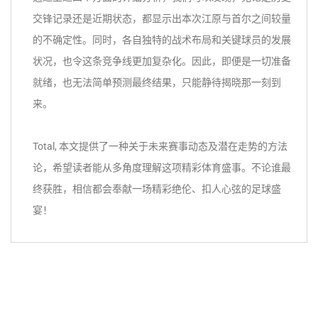
交锋记录还是近期状态，都显示出本次江原与首尔之间较量
的不确定性。同时，各自独特的战术布局和关键球员的发展
状况，也令这条竞争线更加复杂化。因此，即便是一切准备
就绪，也无法简单预测最终结果，只能静待揭晓那一刻到
来。
Total, 本文提供了一种关于未来赛事动态及潜在走势的方法
论，希望读者能从多角度理解这项精彩体育盛事。不论谁最
终获胜，相信都会奉献一场精彩绝伦、扣人心弦的足球盛
宴！